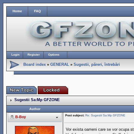
Home
FAQ
Login
Register
Options
Board index
»
GENERAL
»
Sugestii, păreri, întrebări
Sugestii Sa:Mp GFZONE
Author
Post subject:
Re: Sugestii Sa:Mp GFZONE
B-Boy
Vor exista oameni care se vor ocupa str