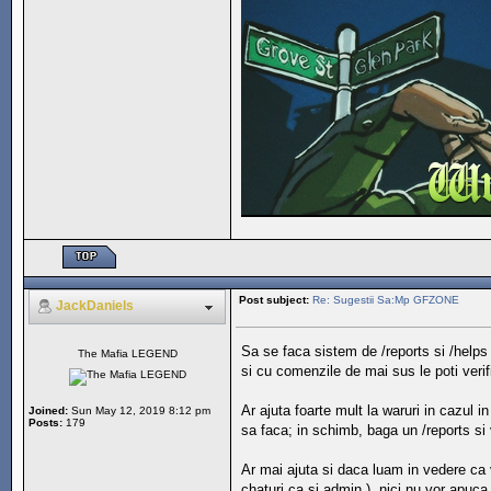
Post subject:
Re: Sugestii Sa:Mp GFZONE
JackDaniels
Sa se faca sistem de /reports si /helps 
The Mafia LEGEND
si cu comenzile de mai sus le poti verif
Ar ajuta foarte mult la waruri in cazul i
Joined:
Sun May 12, 2019 8:12 pm
Posts:
179
sa faca; in schimb, baga un /reports si 
Ar mai ajuta si daca luam in vedere ca v
chaturi ca si admin ), nici nu vor apuca