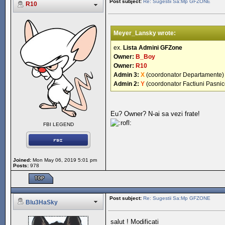
Post subject:
Re: Sugestii Sa:Mp GFZONE
R10
Meyer_Lansky wrote:
ex.
Lista Admini GFZone
Owner:
B_Boy
Owner:
R10
Admin 3:
X
(coordonator Departamente)
Admin 2:
Y
(coordonator Factiuni Pasnic
Eu? Owner? N-ai sa vezi frate!
FBI LEGEND
Joined:
Mon May 06, 2019 5:01 pm
Posts:
978
Post subject:
Re: Sugestii Sa:Mp GFZONE
Blu3HaSky
salut ! Modificati