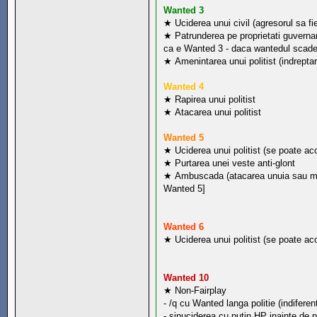
Wanted 3
★ Uciderea unui civil (agresorul sa fie
★ Patrunderea pe proprietati guvernam
ca e Wanted 3 - daca wantedul scade
★ Amenintarea unui politist (indrepta
Wanted 4
★ Rapirea unui politist
★ Atacarea unui politist
Wanted 5
★ Uciderea unui politist (se poate aco
★ Purtarea unei veste anti-glont
★ Ambuscada (atacarea unuia sau mai m
Wanted 5]
Wanted 6
★ Uciderea unui politist (se poate aco
Wanted 10
★ Non-Fairplay
- /q cu Wanted langa politie (indifere
- sinuciderea cu putin HP inainte de 