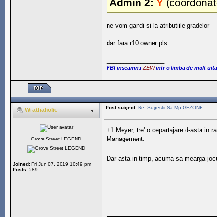
Admin 2:
Y
(coordonato
ne vom gandi si la atributiile gradelor
dar fara r10 owner pls
_________________
FBI inseamna
ZEW
intr o limba de mult uita
Post subject:
Re: Sugestii Sa:Mp GFZONE
Wrathaholic
+1 Meyer, tre' o departajare d-asta in
Management.
Grove Street LEGEND
Dar asta in timp, acuma sa mearga joc
Joined:
Fri Jun 07, 2019 10:49 pm
Posts:
289
_________________