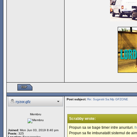
Post subject:
Re: Sugestii Sa:Mp GFZONE
ryzor.gfz
Membru
Scrabby wrote:
Propun sa se bage timer intre anunturi.
h
Joined:
Mon Jun 03, 2019 8:40 pm
Propun sa fie imbunatatit sistemul de aimt
Posts:
325
Location:
Focsangeles