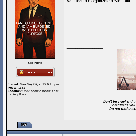
Va fi facuta o organizare a Staff-ului.
_________________
Site Admin
Joined:
Mon May 06, 2019 6:13 pm
Posts:
1121
Location:
Unde soarele răsare doar
dacă-l plătești
Don't be cruel and u
Sometimes you j
Do not underest