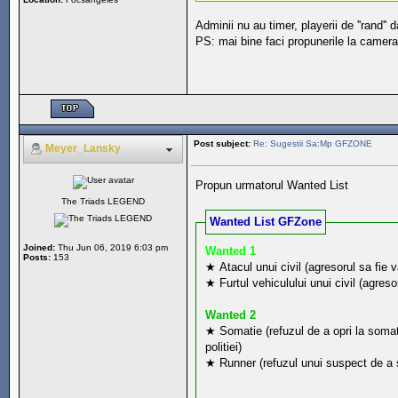
Adminii nu au timer, playerii de ''rand'' d
PS: mai bine faci propunerile la camera t
Post subject:
Re: Sugestii Sa:Mp GFZONE
Meyer_Lansky
Propun urmatorul Wanted List
The Triads LEGEND
Wanted List GFZone
Joined:
Thu Jun 06, 2019 6:03 pm
Wanted 1
Posts:
153
★ Atacul unui civil (agresorul sa fie v
★ Furtul vehiculului unui civil (agresor
Wanted 2
★ Somatie (refuzul de a opri la somati
politiei)
★ Runner (refuzul unui suspect de a 