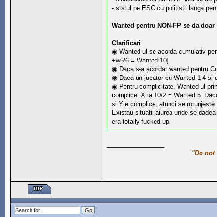
- statul pe ESC cu politistii langa p
Wanted pentru NON-FP se da doar cu
Clarificari
◉ Wanted-ul se acorda cumulativ pentru 
+w5/6 = Wanted 10]
◉ Daca s-a acordat wanted pentru Cop
◉ Daca un jucator cu Wanted 1-4 si d
◉ Pentru complicitate, Wanted-ul prim
complice. X ia 10/2 = Wanted 5. Daca
si Y e complice, atunci se rotunjeste 
Existau situatii aiurea unde se dadea
era totally fucked up.
_________________
"Do not 