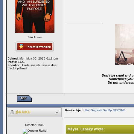
_________________
Site Admin
Joined:
Mon May 06, 2019 6:13 pm
Posts:
1121
Location:
Unde soarele răsare doar
dacă-l plătești
Don't be cruel and u
Sometimes you j
Do not underest
Post subject:
Re: Sugestii Sa:Mp GFZONE
乡RAIKU
Director Raiku
Meyer_Lansky wrote: