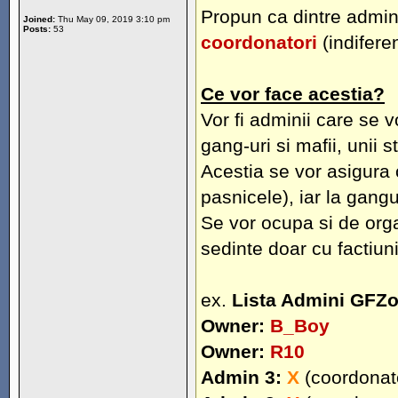
Propun ca dintre admini
Joined:
Thu May 09, 2019 3:10 pm
Posts:
53
coordonatori
(indifere
Ce vor face acestia?
Vor fi adminii care se v
gang-uri si mafii, unii 
Acestia se vor asigura 
pasnicele), iar la gangu
Se vor ocupa si de organ
sedinte doar cu factiun
ex.
Lista Admini GFZ
Owner:
B_Boy
Owner:
R10
Admin 3:
X
(coordonat