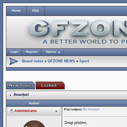
Home
FAQ
Login
Register
Options
Board index
»
GFZONE NEWS
»
Sport
Anunțuri
Author
Post subject:
Re: Anunțuri
Administrator
Dragi prieteni,