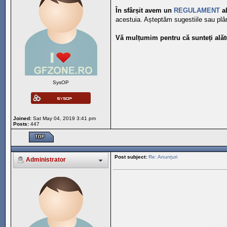
În sfârșit avem un
REGULAMENT
al
acestuia. Așteptăm sugestiile sau plâng
Vă mulțumim pentru că sunteți alăt
SysOP
Joined:
Sat May 04, 2019 3:41 pm
Posts:
447
Post subject:
Re: Anunțuri
Administrator