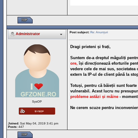
Post subject:
Re: Anunțuri
Administrator
Dragi prieteni și frați,
Suntem de-a dreptul măguliți pentru
ore,
își direcționează eforturile pe
vedere cele de mai sus, societatea 
extern la IP-ul de client până la sto
Totuși, pentru că băieții sunt foar
vulnerabil. Acest lucru nu presupu
probleme astăzi și mâine
- moment 
SysOP
Ne cerem scuze pentru inconvenient
Joined:
Sat May 04, 2019 3:41 pm
Posts:
447