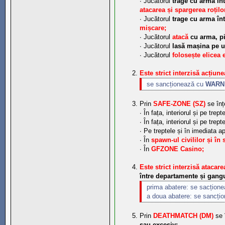
∙ Jucătorul
trage cu arma înt
atacarea și spargerea roțilo
∙ Jucătorul
trage cu arma înt
mișcare;
∙ Jucătorul
atacă
cu arma, pi
∙ Jucătorul
lasă mașina pe un
∙ Jucătorul
folosește elicea 
Este strict interzisă acțiu
se sancționează cu
WARN
Prin
SAFE-ZONE (SZ)
se înț
∙ În fața, interiorul și pe trept
∙ În fața, interiorul și pe trept
∙ Pe treptele și în imediata a
∙ În
spawn-ul civililor și în 
∙ În
GFZONE Casino;
Este strict interzisă atacar
între departamente și gangu
prima abatere: se sacțion
a doua abatere: se sancți
Prin
DEATHMATCH (DM)
se 
sau excesiv;