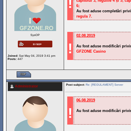
!
capitolul 3, regulile 4 și 5; cap
6;
Au fost aduse completări priv
regula 7.
SysOP
02.08.2019
!
Au fost aduse modificări pri
GFZONE Casino
Joined:
Sat May 04, 2019 3:41 pm
Posts:
447
Post subject:
Re: [REGULAMENT] Server
Administrator
06.08.2019
!
Au fost aduse modificări priv