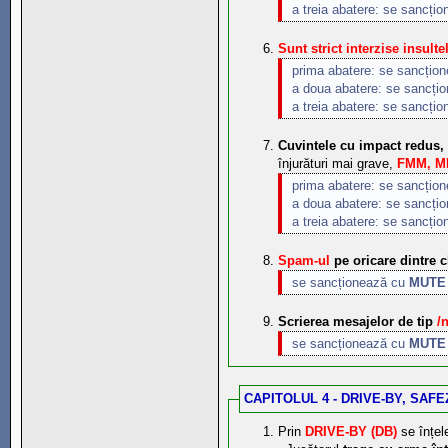
a treia abatere: se sancți
Sunt strict interzise insulte
prima abatere: se sancțio
a doua abatere: se sancți
a treia abatere: se sancți
Cuvintele cu impact redus,
înjurături mai grave,
FMM, MM
prima abatere: se sancțio
a doua abatere: se sancți
a treia abatere: se sancți
Spam-ul
pe oricare dintre c
se sancționează cu
MUTE 
Scrierea mesajelor de tip
/
se sancționează cu
MUTE 
CAPITOLUL 4 - DRIVE-BY, SAF
Prin
DRIVE-BY (DB)
se înțel