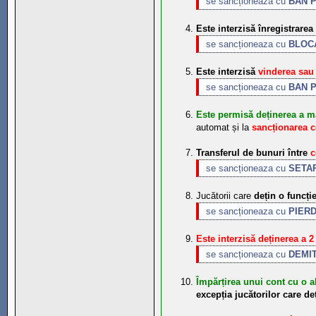
se sancționează cu
BAN 
Este interzisă înregistrare
se sancționeaza cu
BLOC
Este interzisă
vinderea sau 
se sancționeaza cu
BAN 
Este permisă deținerea a ma
automat și la
sancționarea ce
Transferul de bunuri între
c
se sancționeaza cu
SETAR
Jucătorii care
dețin o funcți
se sancționeaza cu
PIERD
Este interzisă deținerea a 2
se sancționeaza cu
DEMI
Împărțirea unui cont cu o a
excepția jucătorilor care de