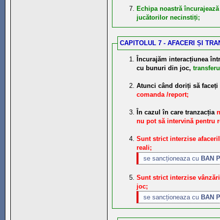
Echipa noastră încurajează 
jucătorilor necinstiți;
CAPITOLUL 7 - AFACERI ȘI TRA
Încurajăm interacțiunea într
cu bunuri din joc,
transferu
Atunci când doriți să faceți 
comanda /report;
În cazul în care tranzacția
n
nu pot să intervină pentru r
Sunt strict interzise afaceri
reali;
se sancționeaza cu
BAN 
Sunt strict interzise vânzăr
joc;
se sancționeaza cu
BAN 