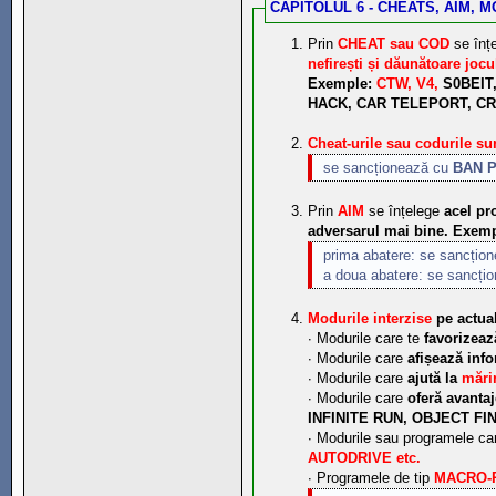
CAPITOLUL 6 - CHEATS, AIM, 
Prin
CHEAT sau COD
se înț
nefirești și dăunătoare jocu
Exemple:
CTW, V4,
S0BEIT
HACK, CAR TELEPORT, CR
Cheat-urile sau codurile sun
se sancționează cu
BAN 
Prin
AIM
se înțelege
acel pr
adversarul mai bine.
Exemp
prima abatere: se sancțio
a doua abatere: se sancți
Modurile interzise
pe actual
∙ Modurile care te
favorizeaz
∙ Modurile care
afișează info
∙ Modurile care
ajută la
mărir
∙ Modurile care
oferă avantaj
INFINITE RUN, OBJECT FIN
∙ Modurile sau programele ca
AUTODRIVE etc.
∙ Programele de tip
MACRO-