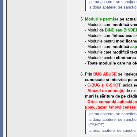
prima abatere: se sancțio
a doua abatere: se sancți
Modurile permise
pe actual
∙ Modurile care
modifică vre
∙ Modul de
BIND sau BINDE
∙ Modurile care
înlocuiesc
s
∙ Modurile pentru
modificarea
∙ Modurile care
modifică
asp
∙ Modurile care
modifică text
∙ Modurile pentru
eliminarea 
∙
Toate modurile care nu of
Prin
BUG ABUSE
se înțeleg
cunoscute și interzise pe a
∙
C-BUG și C-SHOT,
adică
e
∙
Abuzul de animații,
de exe
muri la săritura de pe clădi
∙
Orice comandă aplicată 
(/pay, /tazer, /showlicenses 
prima abatere: se sancțio
a doua abatere: se sancți
CSHOT)
a treia abatere: se sancți