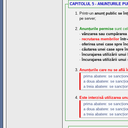
CAPITOLUL 5 - ANUNȚURILE PUB
Printr-un
anunț public se înț
pe server;
Anunțurile permise
sunt cele
∙
vânzarea sau cumpărarea
∙
recrutarea membrilor
într-
∙
oferirea unei case spre în
∙
căutarea unei case spre î
∙
încurajarea utilizării unui
∙
încurajarea utilizării unui
Anunțurile care nu se află î
prima abatere: se sancțio
a doua abatere: se sancți
a treia abatere: se sancți
Este interzisă utilizarea un
prima abatere: se sancțio
a doua abatere: se sancți
a treia abatere: se sancți