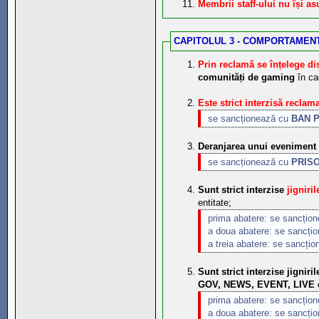
Membrii staff-ului nu își 
CAPITOLUL 3 - COMPORTAMENT
Prin reclamă se înțelege dis
comunități de gaming
în ca
Este strict interzisă reclam
se sancționează cu
BAN 
Deranjarea unui eveniment
se sancționează cu
PRISO
Sunt strict interzise
jigniri
entitate;
prima abatere: se sancțio
a doua abatere: se sancți
a treia abatere: se sancți
Sunt strict interzise jigniril
GOV, NEWS, EVENT, LIVE e
prima abatere: se sancțio
a doua abatere: se sancți