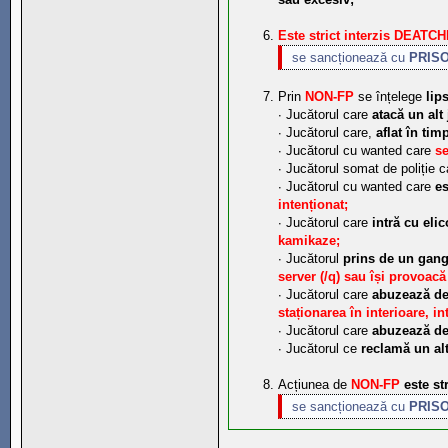
Este strict interzis DEAT
se sancționează cu
PRISO
Prin
NON-FP
se înțelege
lip
∙ Jucătorul care
atacă un alt
∙ Jucătorul care,
aflat în tim
∙ Jucătorul cu wanted care
se
∙ Jucătorul somat de poliție 
∙ Jucătorul cu wanted care
es
intenționat;
∙ Jucătorul care
intră cu eli
kamikaze;
∙ Jucătorul
prins de un gang
server (/q) sau își provoacă
∙ Jucătorul care
abuzează de 
staționarea în interioare, int
∙ Jucătorul care
abuzează de
∙ Jucătorul ce
reclamă un al
Acțiunea de
NON-FP
este str
se sancționează cu
PRISO