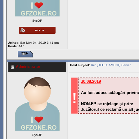
SysOP
Joined:
Sat May 04, 2019 3:41 pm
Posts:
447
Post subject:
Re: [REGULAMENT] Server
Administrator
30.08.2019
!
Au fost aduse adăugări privi
NON-FP se înțelege și prin:
Jucătorul ce reclamă un alt j
SysOP