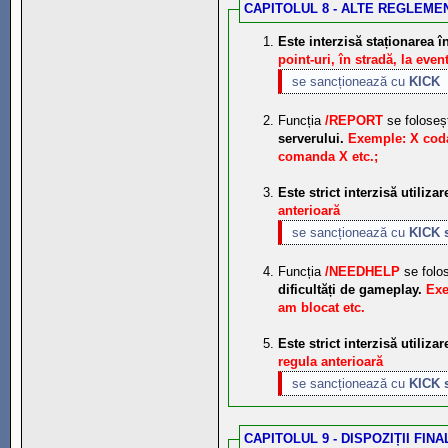
CAPITOLUL 8 - ALTE REGLEME
Este interzisă staționarea î
point-uri, în stradă, la event
se sancționează cu
KICK
Funcția
/REPORT
se folose
serverului.
Exemple: X coda
comanda X etc.;
Este strict interzisă utiliza
anterioară
se sancționează cu
KICK 
Funcția
/NEEDHELP
se folo
dificultăți de gameplay.
Exe
am blocat etc.
Este strict interzisă utiliza
regula anterioară
se sancționează cu
KICK 
CAPITOLUL 9 - DISPOZIȚII FINA