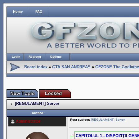
Home
FAQ
Login
Register
Options
Board index
»
GTA SAN ANDREAS
»
GFZONE The Godfather
[REGULAMENT] Server
Author
Post subject:
[REGULAMENT] Server
Administrator
CAPITOLUL 1 - DISPOZIȚII GE