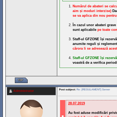
Numărul de abateri se calcu
aim și moduri interzise)
Da
se va aplica din nou pent
În cazul unor abateri grave 
sunt aplicabile
pe toate con
Staff-ul GFZONE își rezerv
anumite reguli și reglementă
cărora li se adresează aceste
Staff-ul GFZONE își rezerv
voastră de a verifica period
Post subject:
Re: [REGULAMENT] Server
Administrator
28.07.2019
Au fost aduse modificări privi