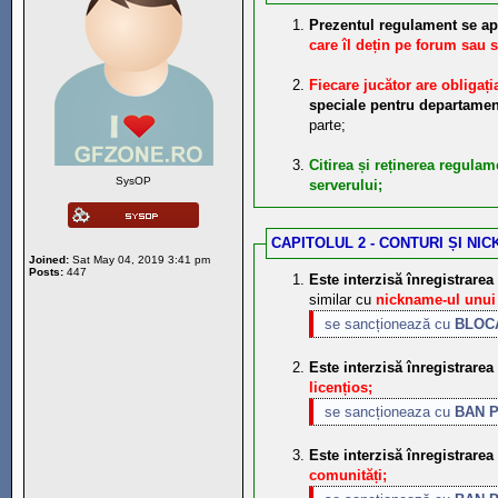
Prezentul regulament se apli
care îl dețin pe forum sau s
Fiecare jucător are obligaț
speciale pentru departament
parte;
Citirea și reținerea regulam
SysOP
serverului;
CAPITOLUL 2 - CONTURI ȘI NI
Joined:
Sat May 04, 2019 3:41 pm
Posts:
447
Este interzisă înregistrare
similar cu
nickname-ul unui 
se sancționează cu
BLOC
Este interzisă înregistrar
licențios;
se sancționeaza cu
BAN 
Este interzisă înregistrar
comunități;