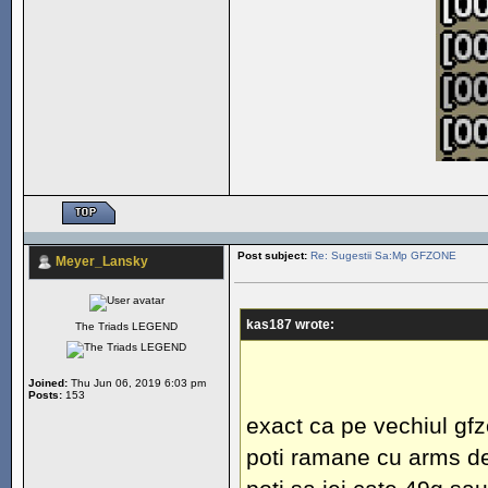
Post subject:
Re: Sugestii Sa:Mp GFZONE
Meyer_Lansky
kas187 wrote:
The Triads LEGEND
Joined:
Thu Jun 06, 2019 6:03 pm
Posts:
153
exact ca pe vechiul gfz
poti ramane cu arms deal