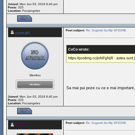
Joined:
Mon Jun 03, 2019 8:40 pm
Posts:
325
Location:
Focsangeles
Post subject:
Re: Sugestii Sa:Mp GFZONE
ryzor.gfz
CoCo wrote:
https://postimg.cc/jnNFgNjR - astea sunt j
Membru
Sa mai pui poze cu ce e mai important,
Joined:
Mon Jun 03, 2019 8:40 pm
Posts:
325
Location:
Focsangeles
Post subject:
Re: Sugestii Sa:Mp GFZONE
CoCo