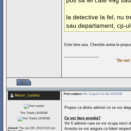
poti sa iei cate 49g sau
la detective la fel, nu t
sau departament, cp-ul
Este bine asa. Chestiile astea le propu
_________________
"Do not 
Post subject:
Re: Sugestii Sa:Mp GFZONE
Meyer_Lansky
Propun ca dintre adminii ce se vor aleg
The Triads LEGEND
Ce vor face acestia?
Vor fi adminii care se vor ocupa strict d
Joined:
Thu Jun 06, 2019 6:03 pm
Acestia se vor asigura ca liderii respec