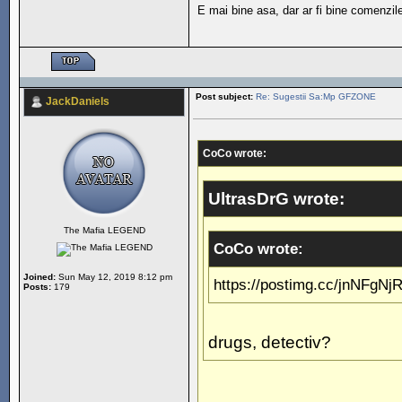
E mai bine asa, dar ar fi bine comenzile a
Post subject:
Re: Sugestii Sa:Mp GFZONE
JackDaniels
CoCo wrote:
UltrasDrG wrote:
The Mafia LEGEND
CoCo wrote:
Joined:
Sun May 12, 2019 8:12 pm
https://postimg.cc/jnNFgNjR 
Posts:
179
drugs, detectiv?