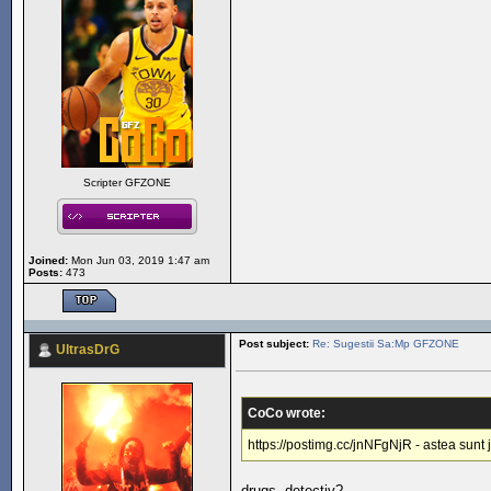
Scripter GFZONE
Joined:
Mon Jun 03, 2019 1:47 am
Posts:
473
Post subject:
Re: Sugestii Sa:Mp GFZONE
UltrasDrG
CoCo wrote:
https://postimg.cc/jnNFgNjR - astea sunt j
drugs, detectiv?