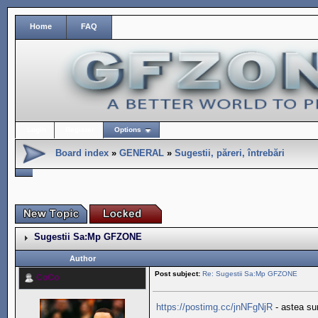
Home
FAQ
Login
Register
Options
Board index
»
GENERAL
»
Sugestii, păreri, întrebări
Sugestii Sa:Mp GFZONE
Author
Post subject:
Re: Sugestii Sa:Mp GFZONE
CoCo
https://postimg.cc/jnNFgNjR
- astea sun