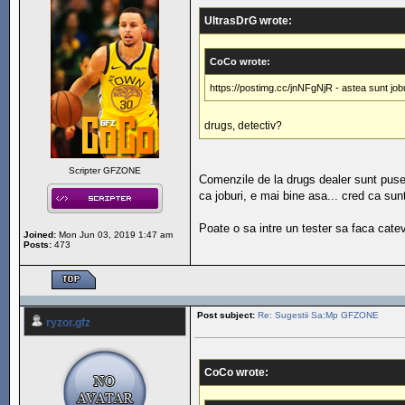
UltrasDrG wrote:
CoCo wrote:
https://postimg.cc/jnNFgNjR - astea sunt jobu
drugs, detectiv?
Scripter GFZONE
Comenzile de la drugs dealer sunt puse 
ca joburi, e mai bine asa... cred ca sun
Poate o sa intre un tester sa faca cate
Joined:
Mon Jun 03, 2019 1:47 am
Posts:
473
Post subject:
Re: Sugestii Sa:Mp GFZONE
ryzor.gfz
CoCo wrote: