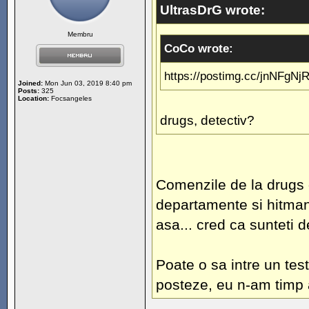
UltrasDrG wrote:
Membru
CoCo wrote:
https://postimg.cc/jnNFgNjR 
Joined:
Mon Jun 03, 2019 8:40 pm
Posts:
325
Location:
Focsangeles
drugs, detectiv?
Comenzile de la drugs d
departamente si hitman.
asa... cred ca sunteti 
Poate o sa intre un test
posteze, eu n-am timp